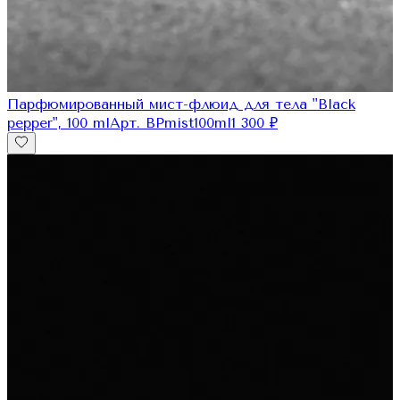
Парфюмированный мист-флюид для тела "Black
pepper", 100 ml
Арт.
BPmist100ml
1 300
₽