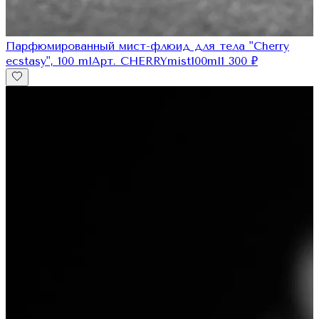
Парфюмированный мист-флюид для тела "Cherry
ecstasy", 100 ml
Арт.
CHERRYmist100ml
1 300
₽