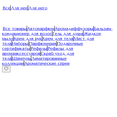
Все
Для нее
Для него
Категория
Все товары
Автопарфюм
Аромадиффузоры
Бальзам-
кондиционер для волос
Гель для душа
Жидкое
мыло
Крем для рук
Крем для тела
Мист для
тела
Наборы
Парфюмерия
Подарочные
сертификаты
Рефилы
Рефилы для
аромааксессуаров
Скраб-уход для
тела
Шампунь
Лимитированные
коллекции
Ароматические спреи