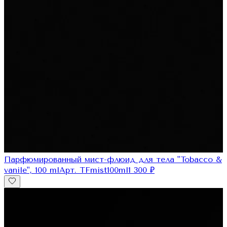
Парфюмированный мист-флюид для тела "Tobacco &
vanile", 100 ml
Арт.
TFmist100ml
1 300
₽