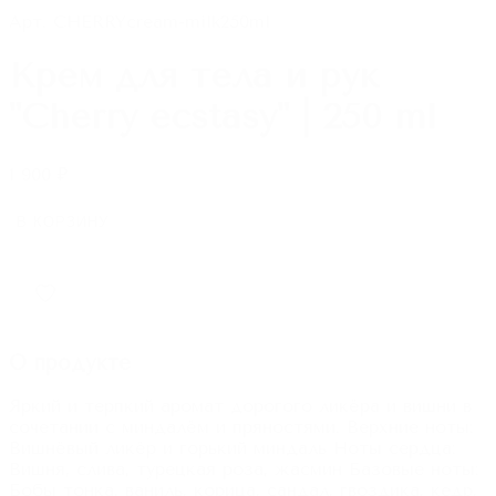
Арт.
CHERRYcream-milk250ml
Крем для тела и рук
"Cherry ecstasy" | 250 ml
1 900
₽
В КОРЗИНУ
О продукте
Яркий и терпкий аромат дорогого ликёра и вишни в
сочетании с миндалём и пряностями. Верхние ноты:
Вишнёвый ликёр и горький миндаль Ноты сердца:
Вишня, слива, турецкая роза, жасмин Базовые ноты:
Бобы тонка, ваниль, корица, сандал, гвоздика, кедр,