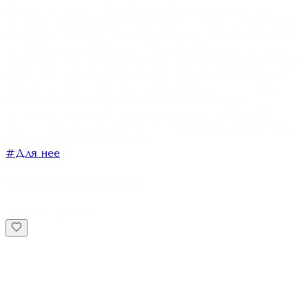
пачули, ветивер Нежная и лёгкая, но при этом
отлично улажняющая текстура с лёгким и приятным
шлейфом- это всё о нашем крем-молочке для тела с
особенными ароматами. Мы разработали идеальное
средство: оно деликатно смягчает и увлажняет Вашу
кожу, быстро впитается не оставляет неприятного
липкого слоя. Комплекс ценных масел в составе
предотвращает шелешения, а растительные
эксракты дополнительно тонизируют. Побалуйте
своё тело крем-молочком с особенными ароматами
вместе с Perfume's stories!
#
Для нее
Смотрите также
для него
для нее