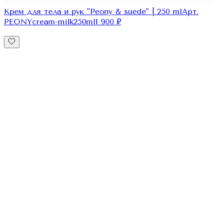
Крем для тела и рук "Peony & suede" | 250 ml
Арт.
PEONYcream-milk250ml
1 900
₽
для нее