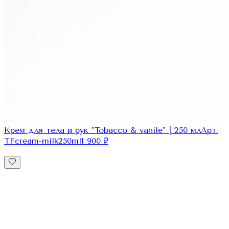
Крем для тела и рук "Tobacco & vanile" | 250 мл
Арт.
TFcream-milk250ml
1 900
₽
для нее