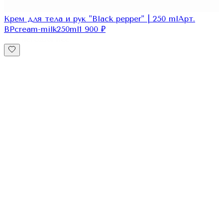
Крем для тела и рук "Black pepper" | 250 ml
Арт.
BPcream-milk250ml
1 900
₽
для него
для нее