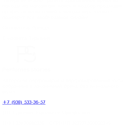
Теперь не нужно тратить драгоценное время на
походы по магазинам, поиск и подбор продукции —
профессионалы нашей команды персонально
подберут всё необходимое онлайн!
Основатель бренда
Елизавета Туркенич
Авторская парфюмерия и парфюмированный уход,
собранные в лаконичный бренд без визуального
шума.
+7 (938) 533-36-57
ИП Туркенич Елизавета Михайловна
ИНН
231130968230
· ОГРНИП
323237500008249