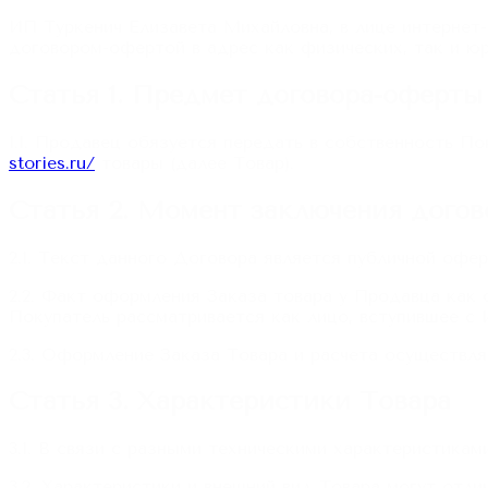
ИП Туркенич Елизавета Михайловна, в лице интернет
договором-офертой в адрес как физических, так и ю
Статья
1
.
Предмет договора-оферты
1.1. Продавец обязуется передать в собственность П
stories.ru/
товары (далее Товар).
Статья
2
.
Момент заключения догов
2.1. Текст данного Договора является публичной офер
2.2. Факт оформления Заказа товара у Продавца как 
Покупатель рассматривается как лицо, вступившее с
2.3. Оформление Заказа Товара и расчета осуществля
Статья
3
.
Характеристики Товара
3.1. В связи с разными техническими характеристика
3.2. Характеристики и внешний вид Товара могут отли