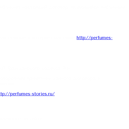
публикует настоящий договор, являющийся публичным
 заказанные в интернет-магазине
http://perfumes-
 437 Гражданского кодекса РФ).
оговорочным принятием данного Договора, и
шения.
ttp://perfumes-stories.ru/
вленного на сайте.