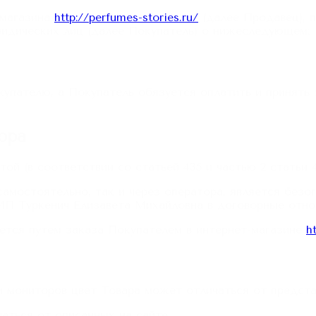
-магазина
http://perfumes-stories.ru/
(далее Продавец), 
ридических лиц (далее Покупатель) о нижеследующем:
окупателю, а Покупатель обязуется оплатить и принять
ора
той (в соответствии со статьей 435 и частью 2 статьи
самостоятельно, так и через оператора, является без
 ИП Туркенич Елизавета Михайловна в договорные отно
ется путем заказа Покупателем в интернет-магазине
h
ми мониторов цвет Товара может отличаться от предста
чаться от описанных на сайте.