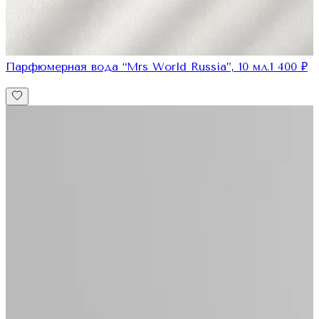
Парфюмерная вода “Mrs World Russia”, 10 мл.
1 400
₽
для него
для нее