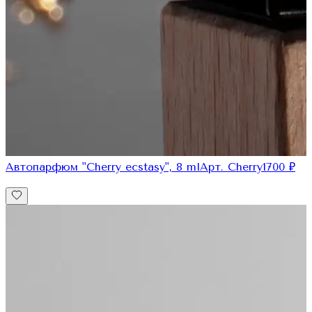
Автопарфюм "Cherry ecstasy", 8 ml
Арт.
Cherry1
700
₽
для нее