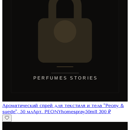
Ароматический спрей для текстиля и тела "Peony &
suede", 50 мл
Арт.
PEONYhomespray50ml
1 300
₽