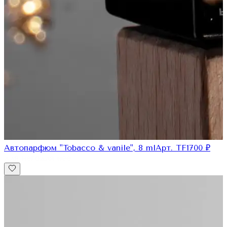
Автопарфюм "Tobacco & vanile", 8 ml
Арт.
TF1
700
₽
для него
для нее