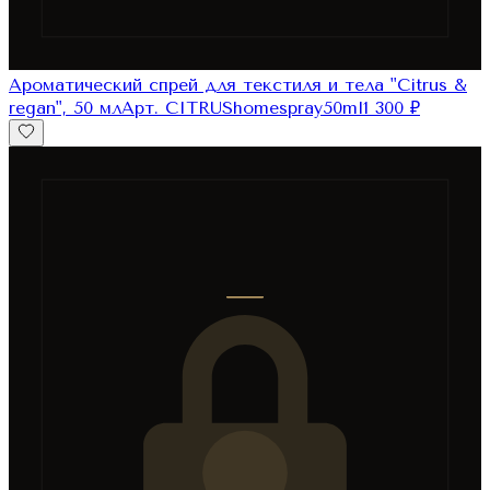
Ароматический спрей для текстиля и тела "Citrus &
regan", 50 мл
Арт.
CITRUShomespray50ml
1 300
₽