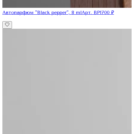
Автопарфюм "Black pepper", 8 ml
Арт.
BP1
700
₽
для него
для нее