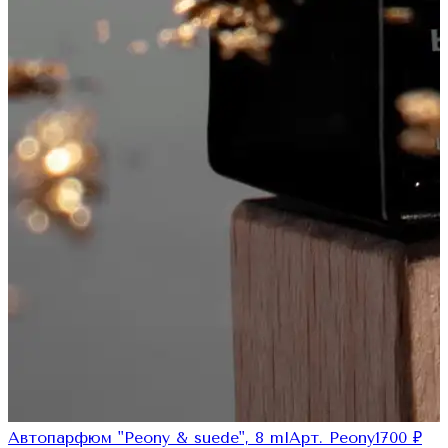
Автопарфюм "Peony & suede", 8 ml
Арт.
Peony1
700
₽