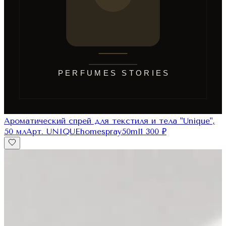
Ароматический спрей для текстиля и тела "Unique",
50 мл
Арт.
UNIQUEhomespray50ml
1 300
₽