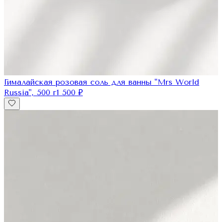
Гималайская розовая соль для ванны "Mrs World
Russia", 500 г
1 500
₽