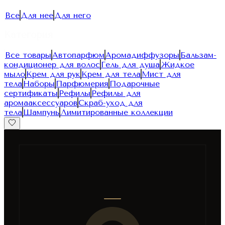
Все
Для нее
Для него
Категория
Все товары
Автопарфюм
Аромадиффузоры
Бальзам-
кондиционер для волос
Гель для душа
Жидкое
мыло
Крем для рук
Крем для тела
Мист для
тела
Наборы
Парфюмерия
Подарочные
сертификаты
Рефилы
Рефилы для
аромааксессуаров
Скраб-уход для
тела
Шампунь
Лимитированные коллекции