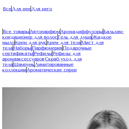
Все
Для нее
Для него
Категория
Все товары
Автопарфюм
Аромадиффузоры
Бальзам-
кондиционер для волос
Гель для душа
Жидкое
мыло
Крем для рук
Крем для тела
Мист для
тела
Наборы
Парфюмерия
Подарочные
сертификаты
Рефилы
Рефилы для
аромааксессуаров
Скраб-уход для
тела
Шампунь
Лимитированные
коллекции
Ароматические спреи
Товары не найдены