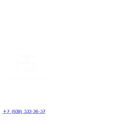
Теперь не нужно тратить драгоценное время на
походы по магазинам, поиск и подбор продукции —
профессионалы нашей команды персонально
подберут всё необходимое онлайн!
Основатель бренда
Елизавета Туркенич
Авторская парфюмерия и парфюмированный уход,
собранные в лаконичный бренд без визуального
шума.
+7 (938) 533-36-57
ИП Туркенич Елизавета Михайловна
ИНН
231130968230
· ОГРНИП
323237500008249