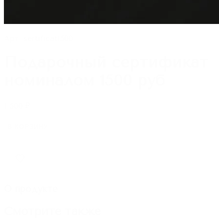
Арт.
sertificat1500
Подарочный сертификат
номиналом 1500 руб
1 500
₽
В КОРЗИНУ
О продукте
Смотрите также