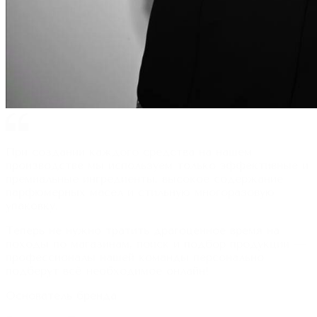
При создании каждого средства на нашем
производстве мы используем только эффективные и
премиальные ингредиенты, высокое содержание
парфюмерных масел и стильную многоразовую
упаковку.
Теперь не нужно тратить драгоценное время на
походы по магазинам, поиск и подбор продукции —
профессионалы нашей команды персонально
подберут всё необходимое онлайн!
Основатель бренда