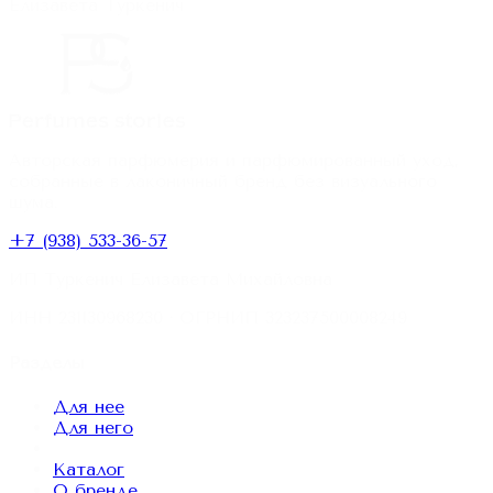
Елизавета Туркенич
Авторская парфюмерия и парфюмированный уход,
собранные в лаконичный бренд без визуального
шума.
+7 (938) 533-36-57
ИП Туркенич Елизавета Михайловна
ИНН
231130968230
· ОГРНИП
323237500008249
Разделы
Для нее
Для него
Каталог
О бренде