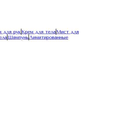
 для рук
Крем для тела
Мист для
ела
Шампунь
Лимитированные