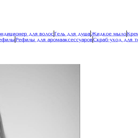
ондиционер для волос
Гель для душа
Жидкое мыло
Крем
ефилы
Рефилы для аромааксессуаров
Скраб-уход для т