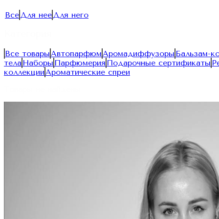
Все
Для нее
Для него
Категория
Все товары
Автопарфюм
Аромадиффузоры
Бальзам-к
тела
Наборы
Парфюмерия
Подарочные сертификаты
Р
коллекции
Ароматические спреи
Товары не найдены