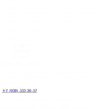
Теперь не нужно тратить драгоценное время на
походы по магазинам, поиск и подбор продукции —
профессионалы нашей команды персонально
подберут всё необходимое онлайн!
Основатель бренда
Елизавета Туркенич
Авторская парфюмерия и парфюмированный уход,
собранные в лаконичный бренд без визуального
шума.
+7 (938) 533-36-57
ИП Туркенич Елизавета Михайловна
ИНН
231130968230
· ОГРНИП
323237500008249