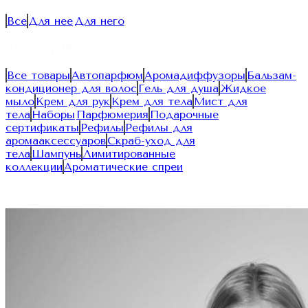
Все
Для нее
Для него
Категория
Все товары
Автопарфюм
Аромадиффузоры
Бальзам-
кондиционер для волос
Гель для душа
Жидкое
мыло
Крем для рук
Крем для тела
Мист для
тела
Наборы
Парфюмерия
Подарочные
сертификаты
Рефилы
Рефилы для
аромааксессуаров
Скраб-уход для
тела
Шампунь
Лимитированные
коллекции
Ароматические спреи
Товары не найдены