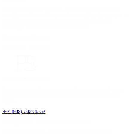
Теперь не нужно тратить драгоценное время на
походы по магазинам, поиск и подбор продукции —
профессионалы нашей команды персонально
подберут всё необходимое онлайн!
Основатель бренда
Елизавета Туркенич
Авторская парфюмерия и парфюмированный уход,
собранные в лаконичный бренд без визуального
шума.
+7 (938) 533-36-57
ИП Туркенич Елизавета Михайловна
ИНН
231130968230
· ОГРНИП
323237500008249