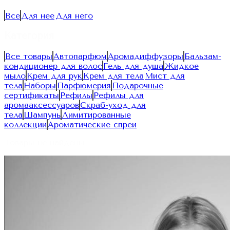
Все
Для нее
Для него
Категория
Все товары
Автопарфюм
Аромадиффузоры
Бальзам-
кондиционер для волос
Гель для душа
Жидкое
мыло
Крем для рук
Крем для тела
Мист для
тела
Наборы
Парфюмерия
Подарочные
сертификаты
Рефилы
Рефилы для
аромааксессуаров
Скраб-уход для
тела
Шампунь
Лимитированные
коллекции
Ароматические спреи
Товары не найдены