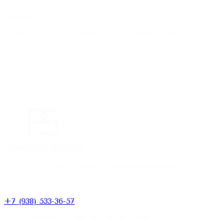
парфюмерных масел и стильную многоразовую
упаковку.
Теперь не нужно тратить драгоценное время на
походы по магазинам, поиск и подбор продукции —
профессионалы нашей команды персонально
подберут всё необходимое онлайн!
Основатель бренда
Елизавета Туркенич
Авторская парфюмерия и парфюмированный уход,
собранные в лаконичный бренд без визуального
шума.
+7 (938) 533-36-57
ИП Туркенич Елизавета Михайловна