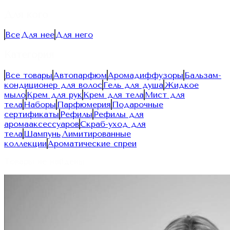
Для кого
Все
Для нее
Для него
Категория
Все товары
Автопарфюм
Аромадиффузоры
Бальзам-
кондиционер для волос
Гель для душа
Жидкое
мыло
Крем для рук
Крем для тела
Мист для
тела
Наборы
Парфюмерия
Подарочные
сертификаты
Рефилы
Рефилы для
аромааксессуаров
Скраб-уход для
тела
Шампунь
Лимитированные
коллекции
Ароматические спреи
Товары не найдены