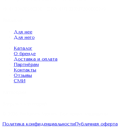
ИНН
231130968230
· ОГРНИП
323237500008249
Разделы
Для нее
Для него
Каталог
О бренде
Доставка и оплата
Партнёрам
Контакты
Отзывы
СМИ
Категории
Загрузка категорий...
© 2026
Perfumes Stories
. Все права защищены.
Политика конфиденциальности
Публичная оферта